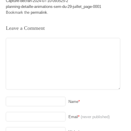
Capture-decran-2024-07-10-093525-2
planning-detaille-animations-sem-du-29-juillet_page-0001
Bookmark the
permalink
.
Leave a Comment
Name
*
Email
*
(never published)