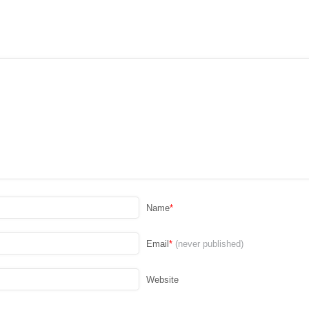
Name
*
Email
*
(never published)
Website