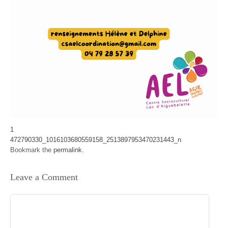
1
472790330_1016103680559158_2513897953470231443_n
Bookmark the
permalink
.
Leave a Comment