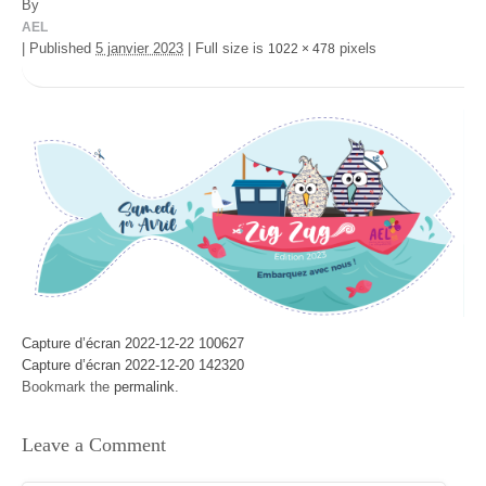
By
AEL
|
Published
5 janvier 2023
|
Full size is
pixels
1022 × 478
Capture d’écran 2022-12-22 100627
Capture d’écran 2022-12-20 142320
Bookmark the
permalink
.
Leave a Comment