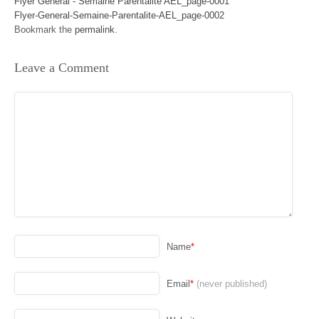
Flyer Général - Semaine Parentalité AEL_page-0001
Flyer-General-Semaine-Parentalite-AEL_page-0002
Bookmark the
permalink
.
Leave a Comment
Name
*
Email
*
(never published)