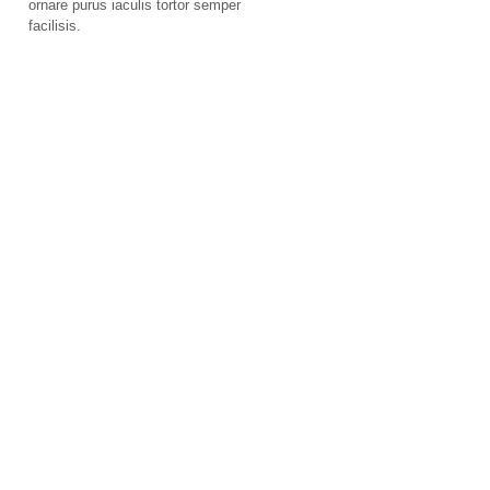
ornare purus iaculis tortor semper
facilisis.