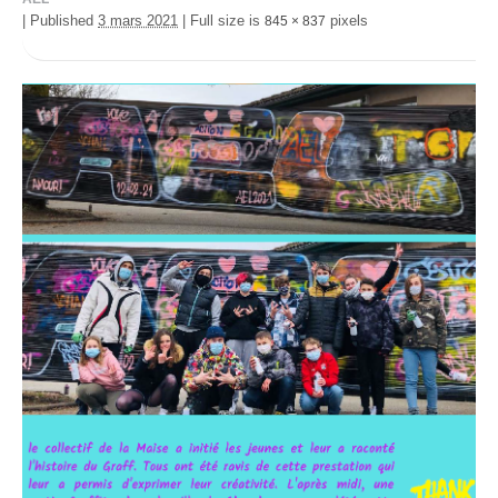
|
Published
3 mars 2021
|
Full size is
pixels
845 × 837